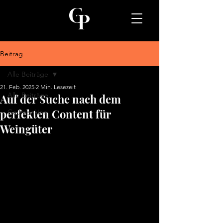
Beitrag
Alle Beiträge
21. Feb. 2025
2 Min. Lesezeit
Alle Beiträge
Auf der Suche nach dem
perfekten Content für
Gaumenkino
Weingüter